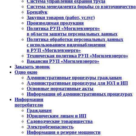
Система управления охраной труда
Система менеджмента борьбы со взяточничеств
Брендбук
Закупки товаров (работ, услуг)
Производимая продукция
Политика РУП «Могилевэнерго»
в области защиты персональных данных
Политика обработки персональных данных
с использованием видеонаблюдения
в РУП «Могилевэнерго»
Техническая политика РУП «Могилевэнерго»
Вакансии РУП «Могилевэнерго»
Заказать звонок
Одно окно
Административные процедуры гражданам
Административные процедуры для ЮЛ и ИП
Основные нормативные акты
Информация об административных процедурах
Информация
потребителю
Гражданам
Юридическим лицам и ИП
Садоводческие товарищества
Электробезопасность
Информация о резерве мощности