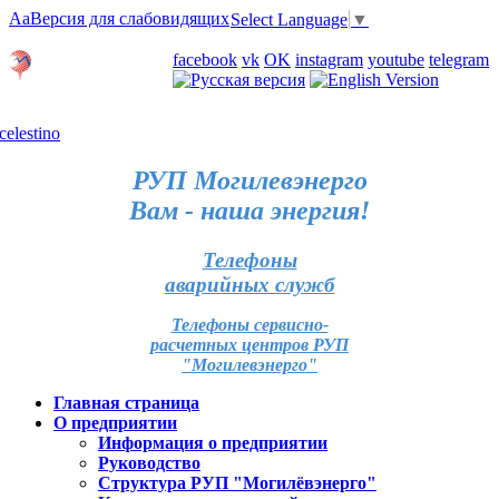
Aa
Версия для слабовидящих
Select Language
▼
Личный кабинет
facebook
vk
OK
instagram
youtube
telegram
Карта отделений
РУП Могилевэнерго
Вам - наша энергия!
Телефоны
аварийных служб
Телефоны сервисно-
расчетных центров РУП
"Могилевэнерго"
Главная страница
О предприятии
Информация о предприятии
Руководство
Структура РУП "Могилёвэнерго"