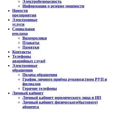
Электробезопасность
Информация о резерве мощности
Новости
предприятия
Электронные
услуги
Социальная
реклама
Видеоролики
Плакаты
Памятки
Контакты
Телефоны
аварийных служб
Электронные
обращения
Подача обращения
График личного приёма руководством РУП и
филиалов
Горячие телефоны
Личный кабинет
Личный кабинет юридического лица и ИП
Личный кабинет физического(бытового)
абонента