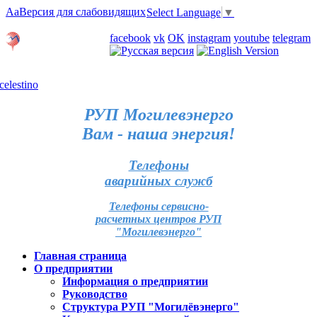
Aa
Версия для слабовидящих
Select Language
▼
Личный кабинет
facebook
vk
OK
instagram
youtube
telegram
Карта отделений
РУП Могилевэнерго
Вам - наша энергия!
Телефоны
аварийных служб
Телефоны сервисно-
расчетных центров РУП
"Могилевэнерго"
Главная страница
О предприятии
Информация о предприятии
Руководство
Структура РУП "Могилёвэнерго"