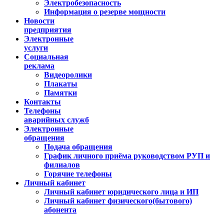
Электробезопасность
Информация о резерве мощности
Новости
предприятия
Электронные
услуги
Социальная
реклама
Видеоролики
Плакаты
Памятки
Контакты
Телефоны
аварийных служб
Электронные
обращения
Подача обращения
График личного приёма руководством РУП и
филиалов
Горячие телефоны
Личный кабинет
Личный кабинет юридического лица и ИП
Личный кабинет физического(бытового)
абонента