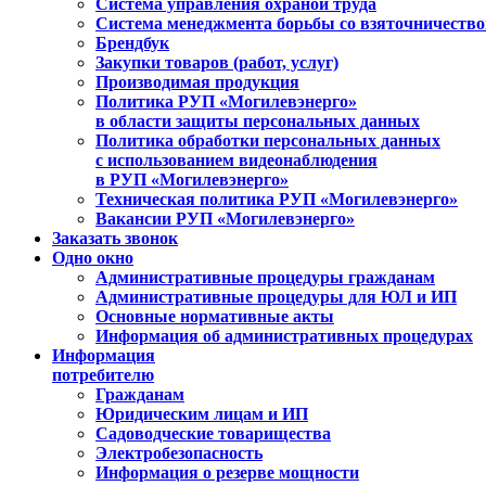
Система управления охраной труда
Система менеджмента борьбы со взяточничеств
Брендбук
Закупки товаров (работ, услуг)
Производимая продукция
Политика РУП «Могилевэнерго»
в области защиты персональных данных
Политика обработки персональных данных
с использованием видеонаблюдения
в РУП «Могилевэнерго»
Техническая политика РУП «Могилевэнерго»
Вакансии РУП «Могилевэнерго»
Заказать звонок
Одно окно
Административные процедуры гражданам
Административные процедуры для ЮЛ и ИП
Основные нормативные акты
Информация об административных процедурах
Информация
потребителю
Гражданам
Юридическим лицам и ИП
Садоводческие товарищества
Электробезопасность
Информация о резерве мощности