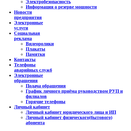
Электробезопасность
Информация о резерве мощности
Новости
предприятия
Электронные
услуги
Социальная
реклама
Видеоролики
Плакаты
Памятки
Контакты
Телефоны
аварийных служб
Электронные
обращения
Подача обращения
График личного приёма руководством РУП и
филиалов
Горячие телефоны
Личный кабинет
Личный кабинет юридического лица и ИП
Личный кабинет физического(бытового)
абонента