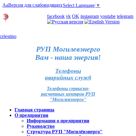
Aa
Версия для слабовидящих
Select Language
▼
Личный кабинет
facebook
vk
OK
instagram
youtube
telegram
Карта отделений
РУП Могилевэнерго
Вам - наша энергия!
Телефоны
аварийных служб
Телефоны сервисно-
расчетных центров РУП
"Могилевэнерго"
Главная страница
О предприятии
Информация о предприятии
Руководство
Структура РУП "Могилёвэнерго"