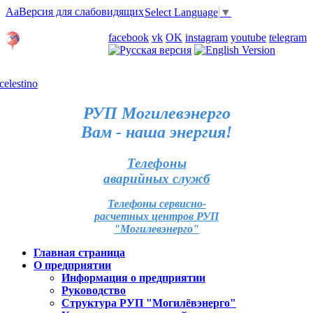
Aa
Версия для слабовидящих
Select Language
▼
Личный кабинет
facebook
vk
OK
instagram
youtube
telegram
Карта отделений
РУП Могилевэнерго
Вам - наша энергия!
Телефоны
аварийных служб
Телефоны сервисно-
расчетных центров РУП
"Могилевэнерго"
Главная страница
О предприятии
Информация о предприятии
Руководство
Структура РУП "Могилёвэнерго"