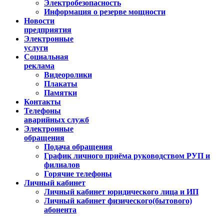
Электробезопасность
Информация о резерве мощности
Новости
предприятия
Электронные
услуги
Социальная
реклама
Видеоролики
Плакаты
Памятки
Контакты
Телефоны
аварийных служб
Электронные
обращения
Подача обращения
График личного приёма руководством РУП и
филиалов
Горячие телефоны
Личный кабинет
Личный кабинет юридического лица и ИП
Личный кабинет физического(бытового)
абонента