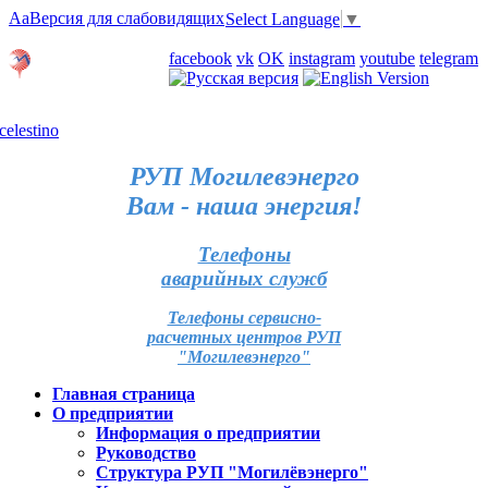
Aa
Версия для слабовидящих
Select Language
▼
Личный кабинет
facebook
vk
OK
instagram
youtube
telegram
Карта отделений
РУП Могилевэнерго
Вам - наша энергия!
Телефоны
аварийных служб
Телефоны сервисно-
расчетных центров РУП
"Могилевэнерго"
Главная страница
О предприятии
Информация о предприятии
Руководство
Структура РУП "Могилёвэнерго"