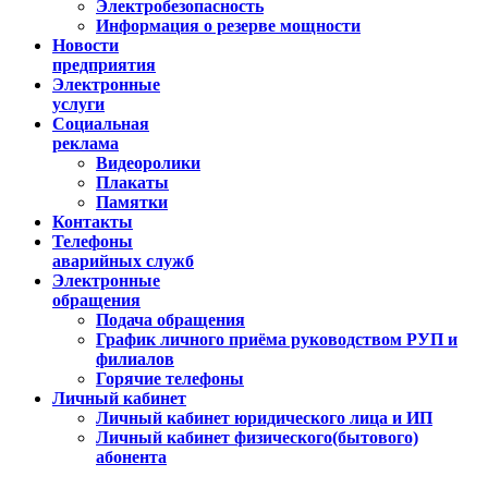
Электробезопасность
Информация о резерве мощности
Новости
предприятия
Электронные
услуги
Социальная
реклама
Видеоролики
Плакаты
Памятки
Контакты
Телефоны
аварийных служб
Электронные
обращения
Подача обращения
График личного приёма руководством РУП и
филиалов
Горячие телефоны
Личный кабинет
Личный кабинет юридического лица и ИП
Личный кабинет физического(бытового)
абонента