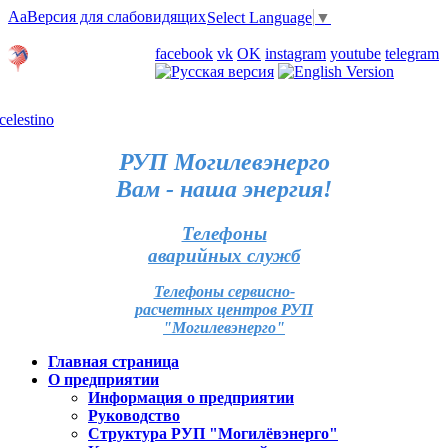
Aa
Версия для слабовидящих
Select Language
▼
Личный кабинет
facebook
vk
OK
instagram
youtube
telegram
Карта отделений
РУП Могилевэнерго
Вам - наша энергия!
Телефоны
аварийных служб
Телефоны сервисно-
расчетных центров РУП
"Могилевэнерго"
Главная страница
О предприятии
Информация о предприятии
Руководство
Структура РУП "Могилёвэнерго"