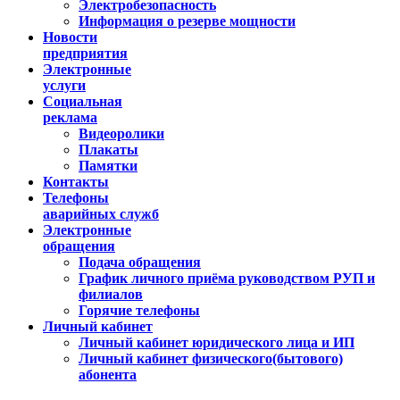
Электробезопасность
Информация о резерве мощности
Новости
предприятия
Электронные
услуги
Социальная
реклама
Видеоролики
Плакаты
Памятки
Контакты
Телефоны
аварийных служб
Электронные
обращения
Подача обращения
График личного приёма руководством РУП и
филиалов
Горячие телефоны
Личный кабинет
Личный кабинет юридического лица и ИП
Личный кабинет физического(бытового)
абонента