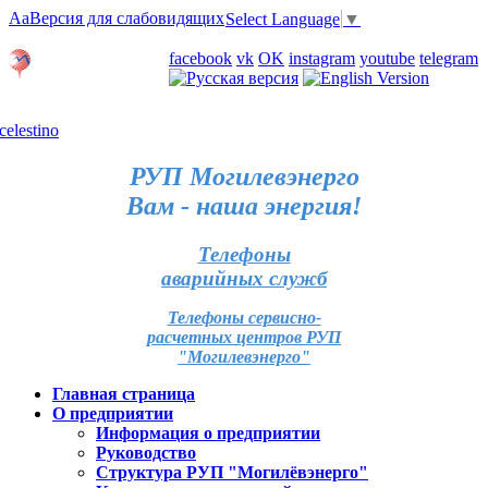
Aa
Версия для слабовидящих
Select Language
▼
Личный кабинет
facebook
vk
OK
instagram
youtube
telegram
Карта отделений
РУП Могилевэнерго
Вам - наша энергия!
Телефоны
аварийных служб
Телефоны сервисно-
расчетных центров РУП
"Могилевэнерго"
Главная страница
О предприятии
Информация о предприятии
Руководство
Структура РУП "Могилёвэнерго"