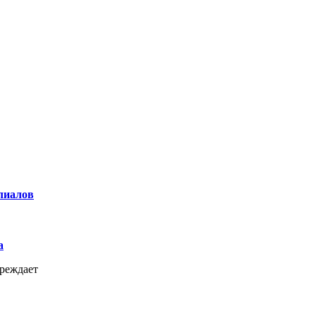
лиалов
а
реждает