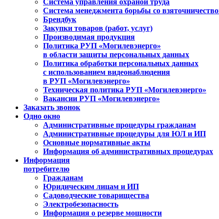
Система управления охраной труда
Система менеджмента борьбы со взяточничеств
Брендбук
Закупки товаров (работ, услуг)
Производимая продукция
Политика РУП «Могилевэнерго»
в области защиты персональных данных
Политика обработки персональных данных
с использованием видеонаблюдения
в РУП «Могилевэнерго»
Техническая политика РУП «Могилевэнерго»
Вакансии РУП «Могилевэнерго»
Заказать звонок
Одно окно
Административные процедуры гражданам
Административные процедуры для ЮЛ и ИП
Основные нормативные акты
Информация об административных процедурах
Информация
потребителю
Гражданам
Юридическим лицам и ИП
Садоводческие товарищества
Электробезопасность
Информация о резерве мощности