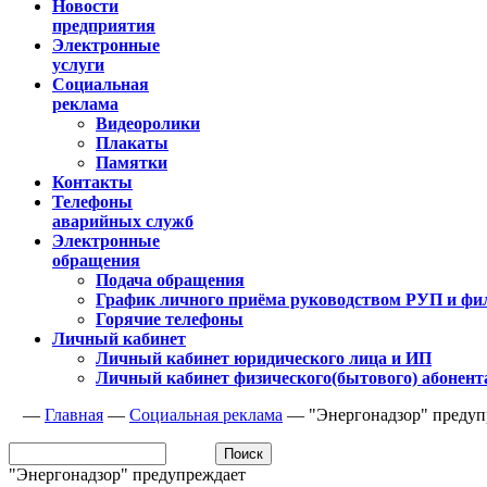
Новости
предприятия
Электронные
услуги
Социальная
реклама
Видеоролики
Плакаты
Памятки
Контакты
Телефоны
аварийных служб
Электронные
обращения
Подача обращения
График личного приёма руководством РУП и фи
Горячие телефоны
Личный кабинет
Личный кабинет юридического лица и ИП
Личный кабинет физического(бытового) абонент
—
Главная
—
Социальная реклама
—
"Энергонадзор" предуп
"Энергонадзор" предупреждает