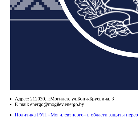
Адрес:
212030, г.Могилев, ул.Бонч-Бруевича, 3
E-mail:
energo@mogilev.energo.by
Политика РУП «Могилевэнерго» в области защиты перс