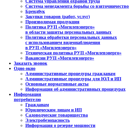
Система управления охраной труда
Система менеджмента борьбы со взяточничеств
Брендбук
Закупки товаров (работ, услуг)
Производимая продукция
Политика РУП «Могилевэнерго»
в области защиты персональных данных
Политика обработки персональных данных
с использованием видеонаблюдения
в РУП «Могилевэнерго»
Техническая политика РУП «Могилевэнерго»
Вакансии РУП «Могилевэнерго»
Заказать звонок
Одно окно
Административные процедуры гражданам
Административные процедуры для ЮЛ и ИП
Основные нормативные акты
Информация об административных процедурах
Информация
потребителю
Гражданам
Юридическим лицам и ИП
Садоводческие товарищества
Электробезопасность
Информация о резерве мощности