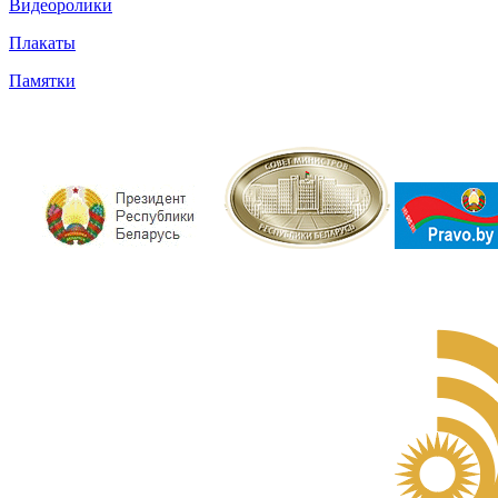
Видеоролики
Плакаты
Памятки