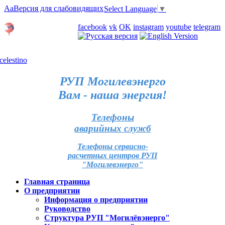
Aa
Версия для слабовидящих
Select Language
▼
Личный кабинет
facebook
vk
OK
instagram
youtube
telegram
Карта отделений
РУП Могилевэнерго
Вам - наша энергия!
Телефоны
аварийных служб
Телефоны сервисно-
расчетных центров РУП
"Могилевэнерго"
Главная страница
О предприятии
Информация о предприятии
Руководство
Структура РУП "Могилёвэнерго"