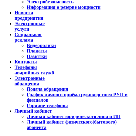
Электробезопасность
Информация о резерве мощности
Новости
предприятия
Электронные
услуги
Социальная
реклама
Видеоролики
Плакаты
Памятки
Контакты
Телефоны
аварийных служб
Электронные
обращения
Подача обращения
График личного приёма руководством РУП и
филиалов
Горячие телефоны
Личный кабинет
Личный кабинет юридического лица и ИП
Личный кабинет физического(бытового)
абонента