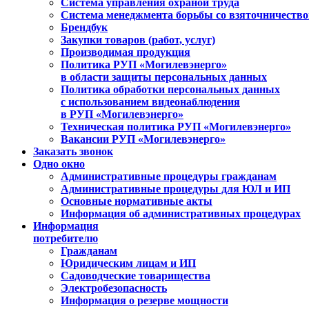
Система управления охраной труда
Система менеджмента борьбы со взяточничеств
Брендбук
Закупки товаров (работ, услуг)
Производимая продукция
Политика РУП «Могилевэнерго»
в области защиты персональных данных
Политика обработки персональных данных
с использованием видеонаблюдения
в РУП «Могилевэнерго»
Техническая политика РУП «Могилевэнерго»
Вакансии РУП «Могилевэнерго»
Заказать звонок
Одно окно
Административные процедуры гражданам
Административные процедуры для ЮЛ и ИП
Основные нормативные акты
Информация об административных процедурах
Информация
потребителю
Гражданам
Юридическим лицам и ИП
Садоводческие товарищества
Электробезопасность
Информация о резерве мощности