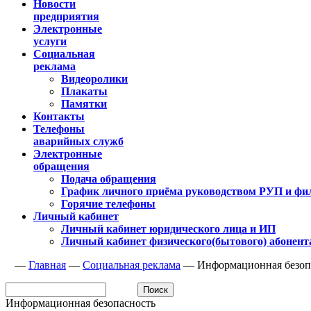
Новости
предприятия
Электронные
услуги
Социальная
реклама
Видеоролики
Плакаты
Памятки
Контакты
Телефоны
аварийных служб
Электронные
обращения
Подача обращения
График личного приёма руководством РУП и фи
Горячие телефоны
Личный кабинет
Личный кабинет юридического лица и ИП
Личный кабинет физического(бытового) абонент
—
Главная
—
Социальная реклама
—
Информационная безоп
Информационная безопасность