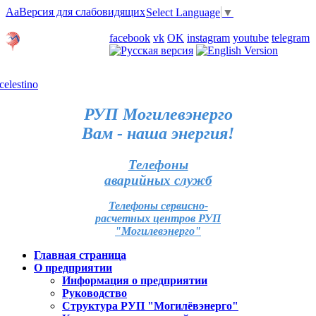
Aa
Версия для слабовидящих
Select Language
▼
Личный кабинет
facebook
vk
OK
instagram
youtube
telegram
Карта отделений
РУП Могилевэнерго
Вам - наша энергия!
Телефоны
аварийных служб
Телефоны сервисно-
расчетных центров РУП
"Могилевэнерго"
Главная страница
О предприятии
Информация о предприятии
Руководство
Структура РУП "Могилёвэнерго"