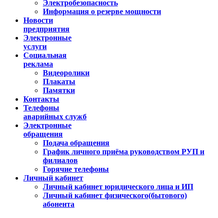
Электробезопасность
Информация о резерве мощности
Новости
предприятия
Электронные
услуги
Социальная
реклама
Видеоролики
Плакаты
Памятки
Контакты
Телефоны
аварийных служб
Электронные
обращения
Подача обращения
График личного приёма руководством РУП и
филиалов
Горячие телефоны
Личный кабинет
Личный кабинет юридического лица и ИП
Личный кабинет физического(бытового)
абонента