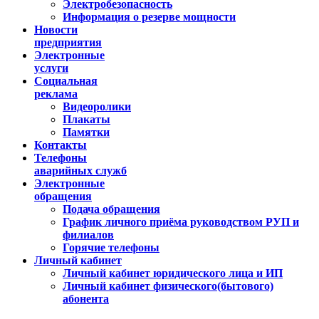
Электробезопасность
Информация о резерве мощности
Новости
предприятия
Электронные
услуги
Социальная
реклама
Видеоролики
Плакаты
Памятки
Контакты
Телефоны
аварийных служб
Электронные
обращения
Подача обращения
График личного приёма руководством РУП и
филиалов
Горячие телефоны
Личный кабинет
Личный кабинет юридического лица и ИП
Личный кабинет физического(бытового)
абонента