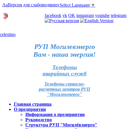
Aa
Версия для слабовидящих
Select Language
▼
Личный кабинет
facebook
vk
OK
instagram
youtube
telegram
Карта отделений
РУП Могилевэнерго
Вам - наша энергия!
Телефоны
аварийных служб
Телефоны сервисно-
расчетных центров РУП
"Могилевэнерго"
Главная страница
О предприятии
Информация о предприятии
Руководство
Структура РУП "Могилёвэнерго"