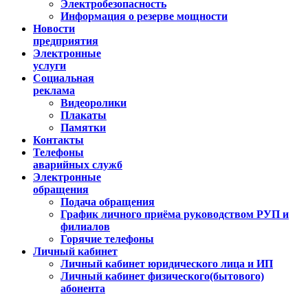
Электробезопасность
Информация о резерве мощности
Новости
предприятия
Электронные
услуги
Социальная
реклама
Видеоролики
Плакаты
Памятки
Контакты
Телефоны
аварийных служб
Электронные
обращения
Подача обращения
График личного приёма руководством РУП и
филиалов
Горячие телефоны
Личный кабинет
Личный кабинет юридического лица и ИП
Личный кабинет физического(бытового)
абонента