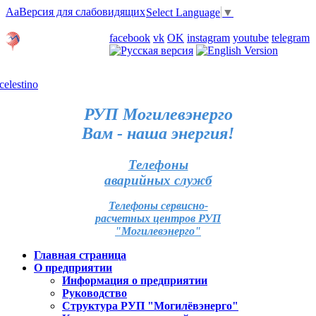
Aa
Версия для слабовидящих
Select Language
▼
Личный кабинет
facebook
vk
OK
instagram
youtube
telegram
Карта отделений
РУП Могилевэнерго
Вам - наша энергия!
Телефоны
аварийных служб
Телефоны сервисно-
расчетных центров РУП
"Могилевэнерго"
Главная страница
О предприятии
Информация о предприятии
Руководство
Структура РУП "Могилёвэнерго"