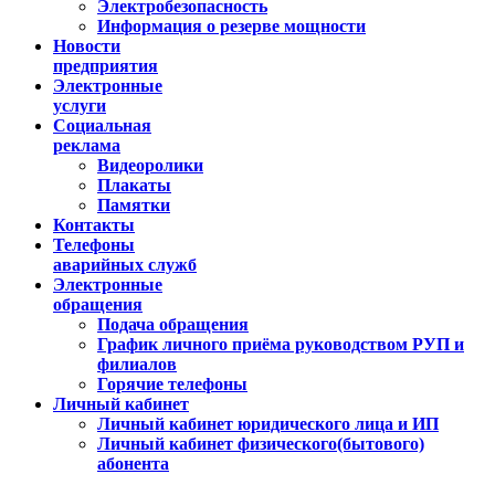
Электробезопасность
Информация о резерве мощности
Новости
предприятия
Электронные
услуги
Социальная
реклама
Видеоролики
Плакаты
Памятки
Контакты
Телефоны
аварийных служб
Электронные
обращения
Подача обращения
График личного приёма руководством РУП и
филиалов
Горячие телефоны
Личный кабинет
Личный кабинет юридического лица и ИП
Личный кабинет физического(бытового)
абонента