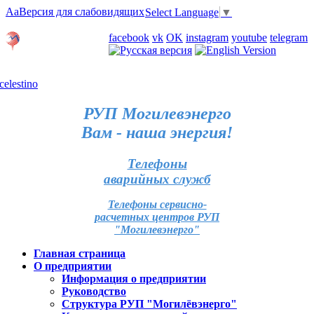
Aa
Версия для слабовидящих
Select Language
▼
Личный кабинет
facebook
vk
OK
instagram
youtube
telegram
Карта отделений
РУП Могилевэнерго
Вам - наша энергия!
Телефоны
аварийных служб
Телефоны сервисно-
расчетных центров РУП
"Могилевэнерго"
Главная страница
О предприятии
Информация о предприятии
Руководство
Структура РУП "Могилёвэнерго"