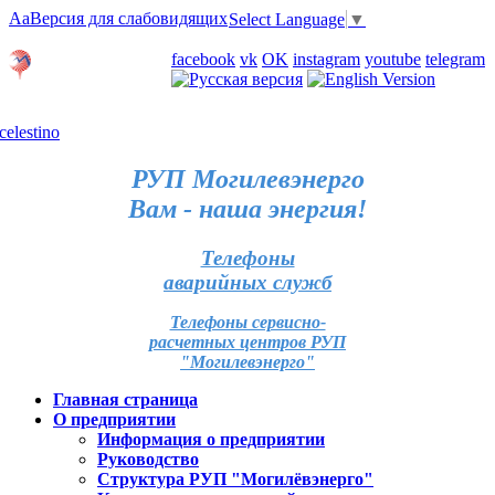
Aa
Версия для слабовидящих
Select Language
▼
Личный кабинет
facebook
vk
OK
instagram
youtube
telegram
Карта отделений
РУП Могилевэнерго
Вам - наша энергия!
Телефоны
аварийных служб
Телефоны сервисно-
расчетных центров РУП
"Могилевэнерго"
Главная страница
О предприятии
Информация о предприятии
Руководство
Структура РУП "Могилёвэнерго"