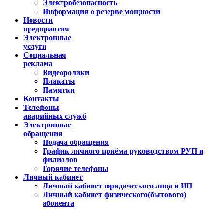
Электробезопасность
Информация о резерве мощности
Новости
предприятия
Электронные
услуги
Социальная
реклама
Видеоролики
Плакаты
Памятки
Контакты
Телефоны
аварийных служб
Электронные
обращения
Подача обращения
График личного приёма руководством РУП и
филиалов
Горячие телефоны
Личный кабинет
Личный кабинет юридического лица и ИП
Личный кабинет физического(бытового)
абонента