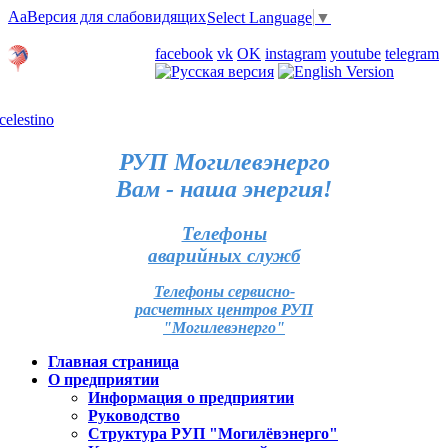
Aa
Версия для слабовидящих
Select Language
▼
Личный кабинет
facebook
vk
OK
instagram
youtube
telegram
Карта отделений
РУП Могилевэнерго
Вам - наша энергия!
Телефоны
аварийных служб
Телефоны сервисно-
расчетных центров РУП
"Могилевэнерго"
Главная страница
О предприятии
Информация о предприятии
Руководство
Структура РУП "Могилёвэнерго"