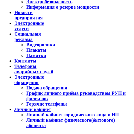
Электробезопасность
Информация о резерве мощности
Новости
предприятия
Электронные
услуги
Социальная
реклама
Видеоролики
Плакаты
Памятки
Контакты
Телефоны
аварийных служб
Электронные
обращения
Подача обращения
График личного приёма руководством РУП и
филиалов
Горячие телефоны
Личный кабинет
Личный кабинет юридического лица и ИП
Личный кабинет физического(бытового)
абонента