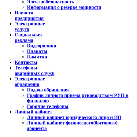
Электробезопасность
Информация о резерве мощности
Новости
предприятия
Электронные
услуги
Социальная
реклама
Видеоролики
Плакаты
Памятки
Контакты
Телефоны
аварийных служб
Электронные
обращения
Подача обращения
График личного приёма руководством РУП и
филиалов
Горячие телефоны
Личный кабинет
Личный кабинет юридического лица и ИП
Личный кабинет физического(бытового)
абонента