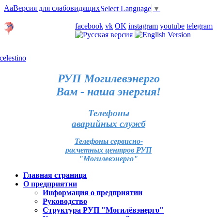
Aa
Версия для слабовидящих
Select Language
▼
Личный кабинет
facebook
vk
OK
instagram
youtube
telegram
Карта отделений
РУП Могилевэнерго
Вам - наша энергия!
Телефоны
аварийных служб
Телефоны сервисно-
расчетных центров РУП
"Могилевэнерго"
Главная страница
О предприятии
Информация о предприятии
Руководство
Структура РУП "Могилёвэнерго"