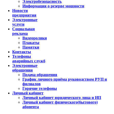
Электробезопасность
Информация о резерве мощности
Новости
предприятия
Электронные
услуги
Социальная
реклама
Видеоролики
Плакаты
Памятки
Контакты
Телефоны
аварийных служб
Электронные
обращения
Подача обращения
График личного приёма руководством РУП и
филиалов
Горячие телефоны
Личный кабинет
Личный кабинет юридического лица и ИП
Личный кабинет физического(бытового)
абонента