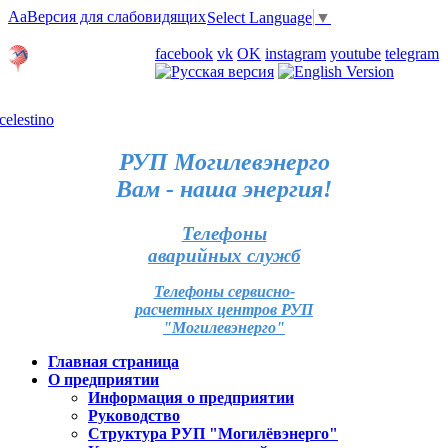
Aa
Версия для слабовидящих
Select Language
▼
Личный кабинет
facebook
vk
OK
instagram
youtube
telegram
Карта отделений
РУП Могилевэнерго
Вам - наша энергия!
Телефоны
аварийных служб
Телефоны сервисно-
расчетных центров РУП
"Могилевэнерго"
Главная страница
О предприятии
Информация о предприятии
Руководство
Структура РУП "Могилёвэнерго"