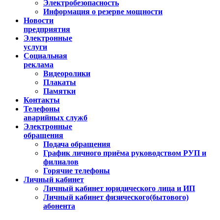
Электробезопасность
Информация о резерве мощности
Новости
предприятия
Электронные
услуги
Социальная
реклама
Видеоролики
Плакаты
Памятки
Контакты
Телефоны
аварийных служб
Электронные
обращения
Подача обращения
График личного приёма руководством РУП и
филиалов
Горячие телефоны
Личный кабинет
Личный кабинет юридического лица и ИП
Личный кабинет физического(бытового)
абонента