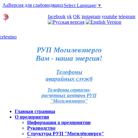
Aa
Версия для слабовидящих
Select Language
▼
Личный кабинет
facebook
vk
OK
instagram
youtube
telegram
Карта отделений
РУП Могилевэнерго
Вам - наша энергия!
Телефоны
аварийных служб
Телефоны сервисно-
расчетных центров РУП
"Могилевэнерго"
Главная страница
О предприятии
Информация о предприятии
Руководство
Структура РУП "Могилёвэнерго"