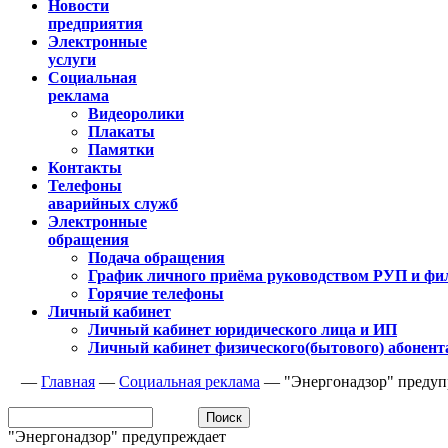
Новости
предприятия
Электронные
услуги
Социальная
реклама
Видеоролики
Плакаты
Памятки
Контакты
Телефоны
аварийных служб
Электронные
обращения
Подача обращения
График личного приёма руководством РУП и фи
Горячие телефоны
Личный кабинет
Личный кабинет юридического лица и ИП
Личный кабинет физического(бытового) абонент
—
Главная
—
Социальная реклама
—
"Энергонадзор" предуп
"Энергонадзор" предупреждает