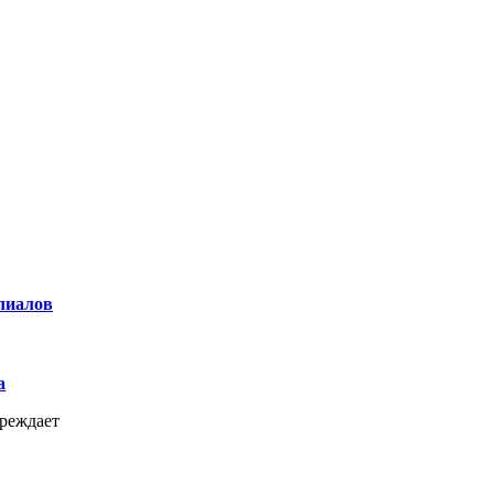
лиалов
а
реждает