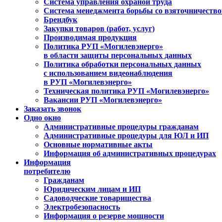
Система управления охраной труда
Система менеджмента борьбы со взяточничеств
Брендбук
Закупки товаров (работ, услуг)
Производимая продукция
Политика РУП «Могилевэнерго»
в области защиты персональных данных
Политика обработки персональных данных
с использованием видеонаблюдения
в РУП «Могилевэнерго»
Техническая политика РУП «Могилевэнерго»
Вакансии РУП «Могилевэнерго»
Заказать звонок
Одно окно
Административные процедуры гражданам
Административные процедуры для ЮЛ и ИП
Основные нормативные акты
Информация об административных процедурах
Информация
потребителю
Гражданам
Юридическим лицам и ИП
Садоводческие товарищества
Электробезопасность
Информация о резерве мощности