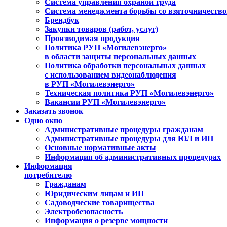
Система управления охраной труда
Система менеджмента борьбы со взяточничеств
Брендбук
Закупки товаров (работ, услуг)
Производимая продукция
Политика РУП «Могилевэнерго»
в области защиты персональных данных
Политика обработки персональных данных
с использованием видеонаблюдения
в РУП «Могилевэнерго»
Техническая политика РУП «Могилевэнерго»
Вакансии РУП «Могилевэнерго»
Заказать звонок
Одно окно
Административные процедуры гражданам
Административные процедуры для ЮЛ и ИП
Основные нормативные акты
Информация об административных процедурах
Информация
потребителю
Гражданам
Юридическим лицам и ИП
Садоводческие товарищества
Электробезопасность
Информация о резерве мощности