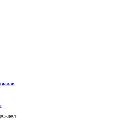
лиалов
а
реждает