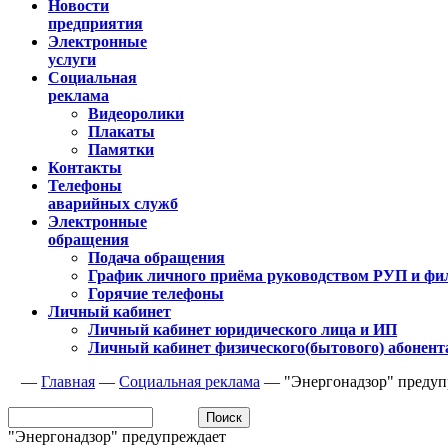
Новости
предприятия
Электронные
услуги
Социальная
реклама
Видеоролики
Плакаты
Памятки
Контакты
Телефоны
аварийных служб
Электронные
обращения
Подача обращения
График личного приёма руководством РУП и фи
Горячие телефоны
Личный кабинет
Личный кабинет юридического лица и ИП
Личный кабинет физического(бытового) абонент
—
Главная
—
Социальная реклама
—
"Энергонадзор" предуп
"Энергонадзор" предупреждает