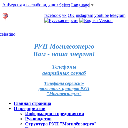
Aa
Версия для слабовидящих
Select Language
▼
Личный кабинет
facebook
vk
OK
instagram
youtube
telegram
Карта отделений
РУП Могилевэнерго
Вам - наша энергия!
Телефоны
аварийных служб
Телефоны сервисно-
расчетных центров РУП
"Могилевэнерго"
Главная страница
О предприятии
Информация о предприятии
Руководство
Структура РУП "Могилёвэнерго"