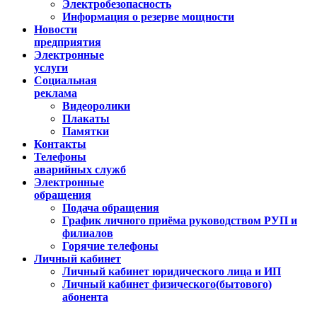
Электробезопасность
Информация о резерве мощности
Новости
предприятия
Электронные
услуги
Социальная
реклама
Видеоролики
Плакаты
Памятки
Контакты
Телефоны
аварийных служб
Электронные
обращения
Подача обращения
График личного приёма руководством РУП и
филиалов
Горячие телефоны
Личный кабинет
Личный кабинет юридического лица и ИП
Личный кабинет физического(бытового)
абонента