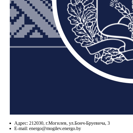
Адрес:
212030, г.Могилев, ул.Бонч-Бруевича, 3
E-mail:
energo@mogilev.energo.by