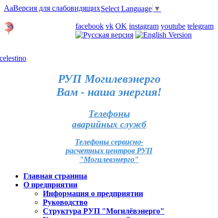
Aa
Версия для слабовидящих
Select Language
▼
Личный кабинет
facebook
vk
OK
instagram
youtube
telegram
Карта отделений
РУП Могилевэнерго
Вам - наша энергия!
Телефоны
аварийных служб
Телефоны сервисно-
расчетных центров РУП
"Могилевэнерго"
Главная страница
О предприятии
Информация о предприятии
Руководство
Структура РУП "Могилёвэнерго"