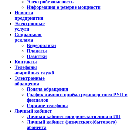
Электробезопасность
Информация о резерве мощности
Новости
предприятия
Электронные
услуги
Социальная
реклама
Видеоролики
Плакаты
Памятки
Контакты
Телефоны
аварийных служб
Электронные
обращения
Подача обращения
График личного приёма руководством РУП и
филиалов
Горячие телефоны
Личный кабинет
Личный кабинет юридического лица и ИП
Личный кабинет физического(бытового)
абонента