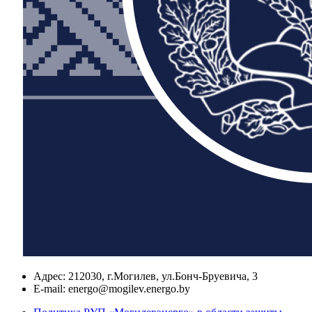
Адрес:
212030, г.Могилев, ул.Бонч-Бруевича, 3
E-mail:
energo@mogilev.energo.by