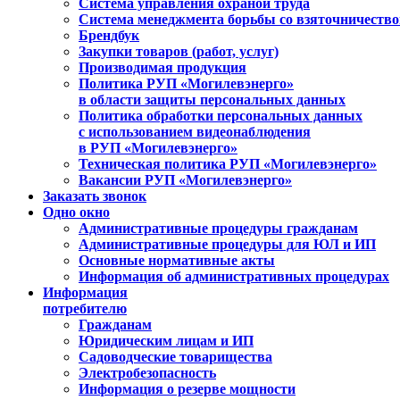
Система управления охраной труда
Система менеджмента борьбы со взяточничеств
Брендбук
Закупки товаров (работ, услуг)
Производимая продукция
Политика РУП «Могилевэнерго»
в области защиты персональных данных
Политика обработки персональных данных
с использованием видеонаблюдения
в РУП «Могилевэнерго»
Техническая политика РУП «Могилевэнерго»
Вакансии РУП «Могилевэнерго»
Заказать звонок
Одно окно
Административные процедуры гражданам
Административные процедуры для ЮЛ и ИП
Основные нормативные акты
Информация об административных процедурах
Информация
потребителю
Гражданам
Юридическим лицам и ИП
Садоводческие товарищества
Электробезопасность
Информация о резерве мощности