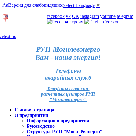
Aa
Версия для слабовидящих
Select Language
▼
Личный кабинет
facebook
vk
OK
instagram
youtube
telegram
Карта отделений
РУП Могилевэнерго
Вам - наша энергия!
Телефоны
аварийных служб
Телефоны сервисно-
расчетных центров РУП
"Могилевэнерго"
Главная страница
О предприятии
Информация о предприятии
Руководство
Структура РУП "Могилёвэнерго"