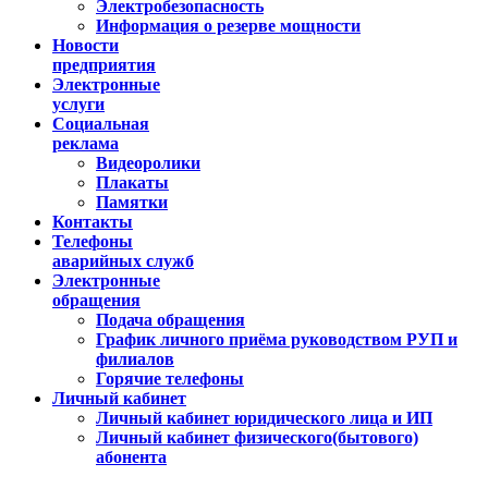
Электробезопасность
Информация о резерве мощности
Новости
предприятия
Электронные
услуги
Социальная
реклама
Видеоролики
Плакаты
Памятки
Контакты
Телефоны
аварийных служб
Электронные
обращения
Подача обращения
График личного приёма руководством РУП и
филиалов
Горячие телефоны
Личный кабинет
Личный кабинет юридического лица и ИП
Личный кабинет физического(бытового)
абонента