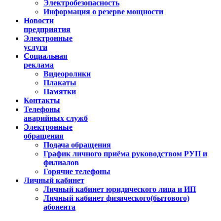
Электробезопасность
Информация о резерве мощности
Новости
предприятия
Электронные
услуги
Социальная
реклама
Видеоролики
Плакаты
Памятки
Контакты
Телефоны
аварийных служб
Электронные
обращения
Подача обращения
График личного приёма руководством РУП и
филиалов
Горячие телефоны
Личный кабинет
Личный кабинет юридического лица и ИП
Личный кабинет физического(бытового)
абонента