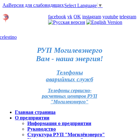
Aa
Версия для слабовидящих
Select Language
▼
Личный кабинет
facebook
vk
OK
instagram
youtube
telegram
Карта отделений
РУП Могилевэнерго
Вам - наша энергия!
Телефоны
аварийных служб
Телефоны сервисно-
расчетных центров РУП
"Могилевэнерго"
Главная страница
О предприятии
Информация о предприятии
Руководство
Структура РУП "Могилёвэнерго"