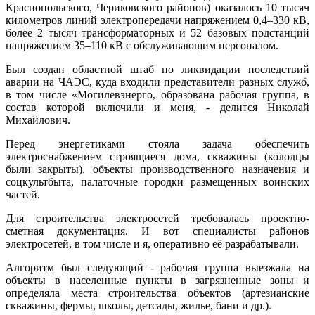
Краснопольского, Чериковского районов) оказалось 10 тысяч
километров линий электропередачи напряжением 0,4–330 кВ,
более 2 тысяч трансформаторных и 52 базовых подстанций
напряжением 35–110 кВ с обслуживающим персоналом.
Был создан областной штаб по ликвидации последствий
аварии на ЧАЭС, куда входили представители разных служб,
в том числе «Могилевэнерго, образована рабочая группа, в
состав которой включили и меня, - делится Николай
Михайлович.
Перед энергетиками стояла задача обеспечить
электроснабжением строящиеся дома, скважины (колодцы
были закрыты), объекты производственного назначения и
соцкультбыта, палаточные городки размещенных воинских
частей.
Для строительства электросетей требовалась проектно-
сметная документация. И вот специалисты районов
электросетей, в том числе и я, оперативно её разрабатывали.
Алгоритм был следующий - рабочая группа выезжала на
объекты в населенные пункты в загрязненные зоны и
определяла места строительства объектов (артезианские
скважины, фермы, школы, детсады, жилье, бани и др.).