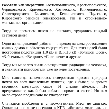
Работали как энергетики Костюковичского, Краснопольского,
Чериковского, Кричевского, Хотимского, Климовичского,
Славгородского, Быховского, Белыничского, Чаусского,
Кировского районов электросетей, так и строительно-
монтажные организации.
Тогда со временем никто не считался, трудились каждый
световой день!
Одно из направлений работы — перевод на электроотопление
жилых домов и объектов соцкультбыта. Для этих целей были
построены подстанции 110 кВ и ВЛ-110 кВ «Большой Осов»,
«Забычанье», «Веприн», «Савиничи» и другие.
Тогда мы мало что знали о воздействии радиации на человека,
и знания эти приобретали уже по мере поступления.
Мне навсегда запомнилась невероятная красота природы
почти во всех населенных пунктах, где я бывал, и аромат
весенних цветущих садов. И спелые яблоки… Не
представляете, какой был соблазн сорвать и съесть! Но нам
было строго предписано не употреблять.
Случались проблемы и с проживанием. Мест не хватало.
Однажды нас даже поселили в КПЗ райотдела милиции, - с