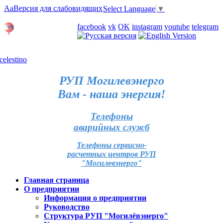
Aa
Версия для слабовидящих
Select Language
▼
Личный кабинет
facebook
vk
OK
instagram
youtube
telegram
Карта отделений
РУП Могилевэнерго
Вам - наша энергия!
Телефоны
аварийных служб
Телефоны сервисно-
расчетных центров РУП
"Могилевэнерго"
Главная страница
О предприятии
Информация о предприятии
Руководство
Структура РУП "Могилёвэнерго"