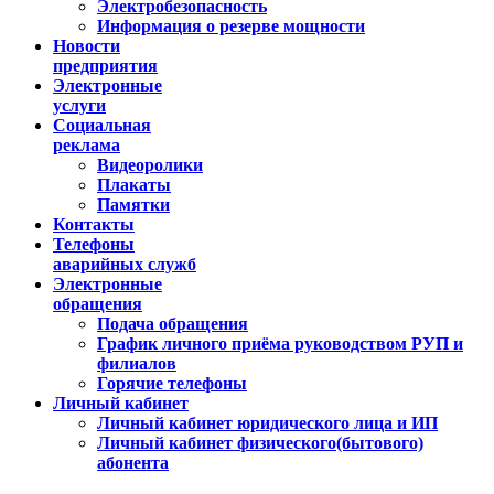
Электробезопасность
Информация о резерве мощности
Новости
предприятия
Электронные
услуги
Социальная
реклама
Видеоролики
Плакаты
Памятки
Контакты
Телефоны
аварийных служб
Электронные
обращения
Подача обращения
График личного приёма руководством РУП и
филиалов
Горячие телефоны
Личный кабинет
Личный кабинет юридического лица и ИП
Личный кабинет физического(бытового)
абонента