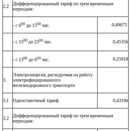
Дифференцированный тариф по трем временным
2.2
периодам:
00
00
0,49675
- с 6
до 15
час.
00
00
0,45356
- с 15
до 23
час.
00
00
0,25918
- с 23
до 6
час.
Электроэнергия, расходуемая на работу
3.
электрифицированного
железнодорожного транспорта
3.1
Одноставочный тариф
0,43196
Дифференцированный тариф по трем временным
3.2
периодам: