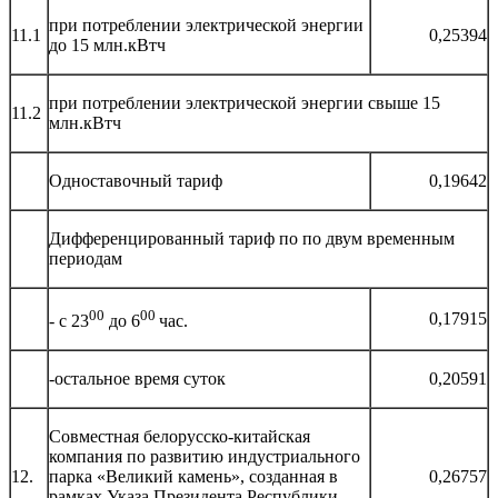
при потреблении электрической энергии
11.1
0,25394
до 15 млн.кВтч
при потреблении электрической энергии свыше 15
11.2
млн.кВтч
Одноставочный тариф
0,19642
Дифференцированный тариф по по двум временным
периодам
00
00
0,17915
- с 23
до 6
час.
-остальное время суток
0,20591
Совместная белорусско-китайская
компания по развитию индустриального
12.
парка «Великий камень», созданная в
0,26757
рамках Указа Президента Республики