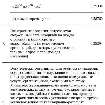
00
00
*
0,25394
- с 23
до 6
час.
- остальное время суток
0,58760
Электрическая энергия, потребляемая
бюджетными организациями на нужды
отопления и (или) горячего
7.
водоснабжения, (за исключением
0,25394
организаций, для которых установлены
тарифы на уровне тарифов для
населения)
Электрическая энергия, используемая организациями,
осуществляющими эксплуатацию жилищного фонда и
(или) предоставляющими жилищно-коммунальные
услуги, организациями, входящими в систему
Министерства жилищно-коммунального хозяйства, в
электрических котлах, в том числе установленных в
котельных, для работы тепловых насосов, привода
электрических насосных установок с вихревой трубой,
8.
установок тепловых кавитационно-роторных