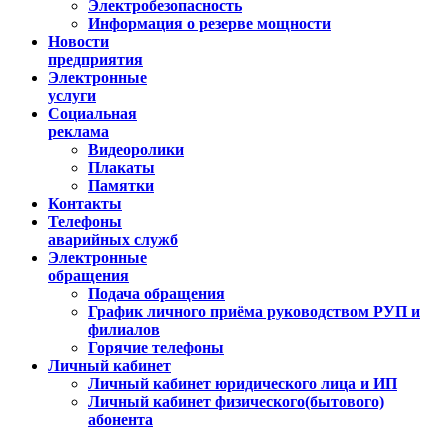
Электробезопасность
Информация о резерве мощности
Новости
предприятия
Электронные
услуги
Социальная
реклама
Видеоролики
Плакаты
Памятки
Контакты
Телефоны
аварийных служб
Электронные
обращения
Подача обращения
График личного приёма руководством РУП и
филиалов
Горячие телефоны
Личный кабинет
Личный кабинет юридического лица и ИП
Личный кабинет физического(бытового)
абонента