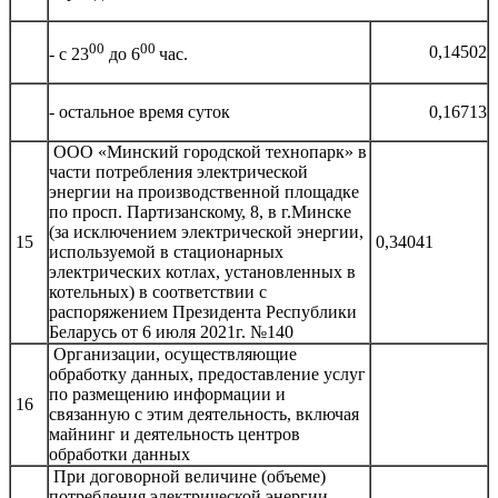
00
00
0,14502
- с 23
до 6
час.
- остальное время суток
0,16713
ООО «Минский городской технопарк» в
части потребления электрической
энергии на производственной площадке
по просп. Партизанскому, 8, в г.Минске
(за исключением электрической энергии,
15
0,34041
используемой в стационарных
электрических котлах, установленных в
котельных) в соответствии с
распоряжением Президента Республики
Беларусь от 6 июля 2021г. №140
Организации, осуществляющие
обработку данных, предоставление услуг
по размещению информации и
16
связанную с этим деятельность, включая
майнинг и деятельность центров
обработки данных
При договорной величине (объеме)
потребления электрической энергии,