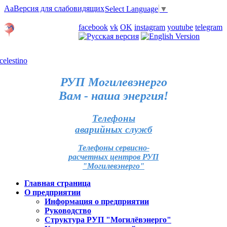
Aa
Версия для слабовидящих
Select Language
▼
Личный кабинет
facebook
vk
OK
instagram
youtube
telegram
Карта отделений
РУП Могилевэнерго
Вам - наша энергия!
Телефоны
аварийных служб
Телефоны сервисно-
расчетных центров РУП
"Могилевэнерго"
Главная страница
О предприятии
Информация о предприятии
Руководство
Структура РУП "Могилёвэнерго"