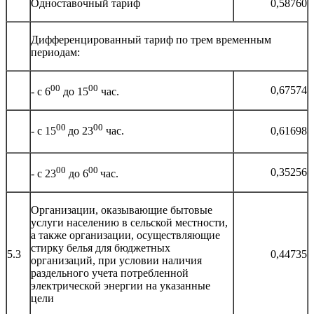
Одноставочный тариф
0,58760
Дифференцированный тариф по трем временным
периодам:
00
00
0,67574
- с 6
до 15
час.
00
00
0,61698
- с 15
до 23
час.
00
00
0,35256
- с 23
до 6
час.
Организации, оказывающие бытовые
услуги населению в сельской местности,
а также организации, осуществляющие
стирку белья для бюджетных
5.3
0,44735
организаций, при условии наличия
раздельного учета потребленной
электрической энергии на указанные
цели