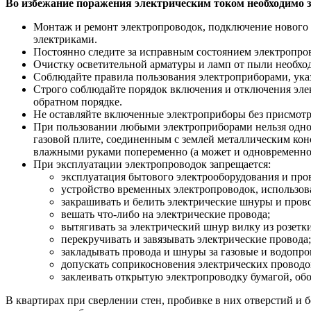
Во избежание поражения электрическим током необходимо з
Монтаж и ремонт электропроводок, подключение нового э
электриками.
Постоянно следите за исправным состоянием электропро
Очистку осветительной арматуры и ламп от пыли необхо
Соблюдайте правила пользования электроприборами, ука
Строго соблюдайте порядок включения и отключения элект
обратном порядке.
Не оставляйте включенные электроприборы без присмотр
При пользовании любыми электроприборами нельзя однов
газовой плите, соединенным с землей металлическим кон
влажными руками попеременно (а может и одновременно)
При эксплуатации электропроводок запрещается:
эксплуатация бытового электрооборудования и про
устройство временных электропроводок, использова
закрашивать и белить электрические шнуры и прово
вешать что-либо на электрические провода;
вытягивать за электрический шнур вилку из розетки
перекручивать и завязывать электрические провода;
закладывать провода и шнуры за газовые и водопро
допускать соприкосновения электрических проводо
заклеивать открытую электропроводку бумагой, обо
В квартирах при сверлении стен, пробивке в них отверстий и