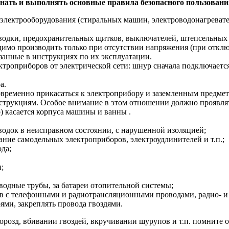
нать и выполнять основные правила безопасного пользовани
лектрооборудования (стиральных машин, электроводонагревател
водки, предохранительных щитков, выключателей, штепсельных 
димо производить только при отсутствии напряжения (при откл
занные в инструкциях по их эксплуатации.
роприборов от электрической сети: шнур сначала подключается 
а.
ременно прикасаться к электроприбору и заземленным предмета
струкциям. Особое внимание в этом отношении должно проявлят
 касается корпуса машины и ванны .
водок в неисправном состоянии, с нарушенной изоляцией;
ние самодельных электроприборов, электроудлинителей и т.п.;
да;
;
водные трубы, за батареи отопительной системы;
в с телефонными и радиотрансляционными проводами, радио- и 
ями, закреплять провода гвоздями.
 борозд, вбивании гвоздей, вкручивании шурупов и т.п. помнит