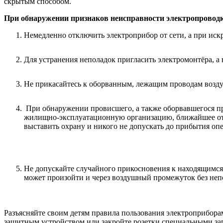
скрытым способом.
При обнаружении признаков неисправности электропроводк
Немедленно отключить электроприбор от сети, а при ис
Для устранения неполадок пригласить электромонтёра, а
Не прикасайтесь к оборванным, лежащим проводам возду
При обнаружении провисшего, а также оборвавшегося про
жилищно-эксплуатационную организацию, ближайшее отде
выставить охрану и никого не допускать до прибытия оп
Не допускайте случайного прикосновения к находящимся
может произойти и через воздушный промежуток без непо
Разъясняйте своим детям правила пользования электроприбора
защитным устройством или закройте розетки специальными заг