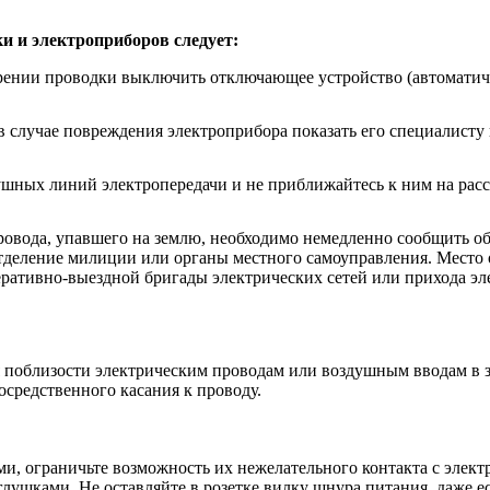
и и электроприборов следует:
крении проводки выключить отключающее устройство (автоматич
 в случае повреждения электроприбора показать его специалисту
шных линий электропередачи и не приближайтесь к ним на расс
вода, упавшего на землю, необходимо немедленно сообщить об 
ление милиции или органы местного самоуправления. Место ок
еративно-выездной бригады электрических сетей или прихода эл
 поблизости электрическим проводам или воздушным вводам в з
средственного касания к проводу.
ми, ограничьте возможность их нежелательного контакта с элек
лушками. Не оставляйте в розетке вилку шнура питания, даже 