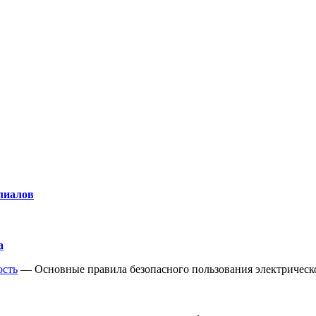
лиалов
а
ость
—
Основные правила безопасного пользования электрическ