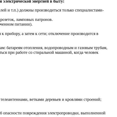
я электрической энергией в быту:
ей и т.п.) должны производиться только специалистами-
розеток, ламповых патронов.
юченном питании).
к прибору, а затем к сети; отключение производится в
м: батареям отопления, водопроводным и газовым трубам,
ься при работе со стиральной машиной, когда человек
телеантеннами, ветками деревьев и кровлями строений;
е об опасности повреждения электропроводки, выполненной