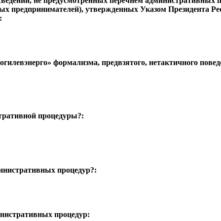
) сведений, не предусмотренных перечнем административных
ых предпринимателей), утвержденных Указом Президента Рес
:
гилевэнерго» формализма, предвзятого, нетактичного повед
тративной процедуры?:
министративных процедур?:
нистративных процедур: