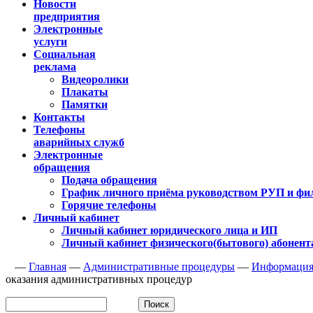
Новости
предприятия
Электронные
услуги
Социальная
реклама
Видеоролики
Плакаты
Памятки
Контакты
Телефоны
аварийных служб
Электронные
обращения
Подача обращения
График личного приёма руководством РУП и фи
Горячие телефоны
Личный кабинет
Личный кабинет юридического лица и ИП
Личный кабинет физического(бытового) абонент
—
Главная
—
Административные процедуры
—
Информация
оказания административных процедур