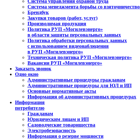
Система управления охраной труда
Система менеджмента борьбы со взяточничеств
Брендбук
Закупки товаров (работ, услуг)
Производимая продукция
Политика РУП «Могилевэнерго»
в области защиты персональных данных
Политика обработки персональных данных
с использованием видеонаблюдения
в РУП «Могилевэнерго»
Техническая политика РУП «Могилевэнерго»
Вакансии РУП «Могилевэнерго»
Заказать звонок
Одно окно
Административные процедуры гражданам
Административные процедуры для ЮЛ и ИП
Основные нормативные акты
Информация об административных процедурах
Информация
потребителю
Гражданам
Юридическим лицам и ИП
Садоводческие товарищества
Электробезопасность
Информация о резерве мощности