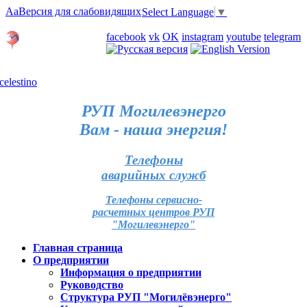
Aa
Версия для слабовидящих
Select Language
▼
Личный кабинет
facebook
vk
OK
instagram
youtube
telegram
Карта отделений
РУП Могилевэнерго
Вам - наша энергия!
Телефоны
аварийных служб
Телефоны сервисно-
расчетных центров РУП
"Могилевэнерго"
Главная страница
О предприятии
Информация о предприятии
Руководство
Структура РУП "Могилёвэнерго"