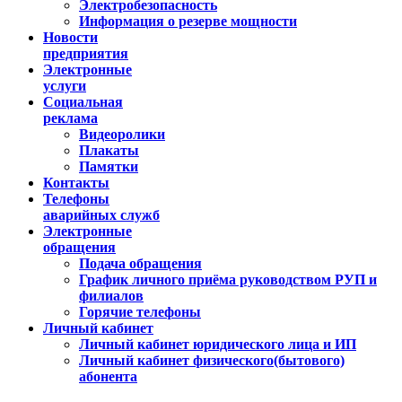
Электробезопасность
Информация о резерве мощности
Новости
предприятия
Электронные
услуги
Социальная
реклама
Видеоролики
Плакаты
Памятки
Контакты
Телефоны
аварийных служб
Электронные
обращения
Подача обращения
График личного приёма руководством РУП и
филиалов
Горячие телефоны
Личный кабинет
Личный кабинет юридического лица и ИП
Личный кабинет физического(бытового)
абонента