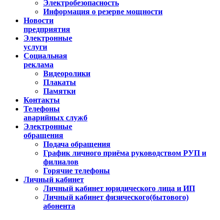
Электробезопасность
Информация о резерве мощности
Новости
предприятия
Электронные
услуги
Социальная
реклама
Видеоролики
Плакаты
Памятки
Контакты
Телефоны
аварийных служб
Электронные
обращения
Подача обращения
График личного приёма руководством РУП и
филиалов
Горячие телефоны
Личный кабинет
Личный кабинет юридического лица и ИП
Личный кабинет физического(бытового)
абонента